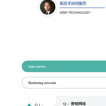
Sales service
Marketing network
Q：
营销网络
Q
1：