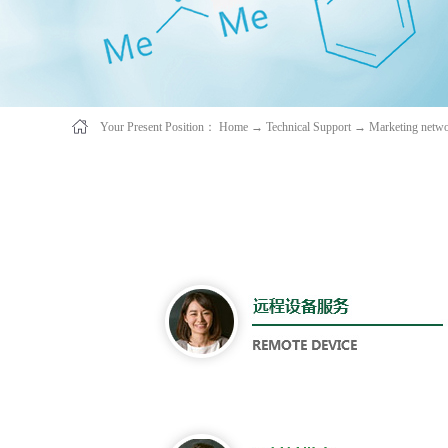
Your Present Position：
Home
→
Technical Support
→
Marketing netw