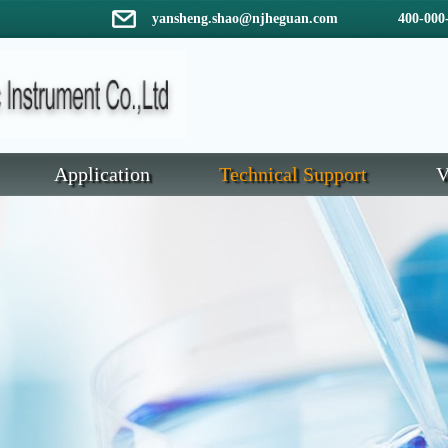
yansheng.shao@njheguan.com 400-000-
Application
Technical Support
V