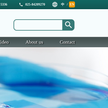
5336
025-84209270
中
/
EN
文
ideo
About us
Contact