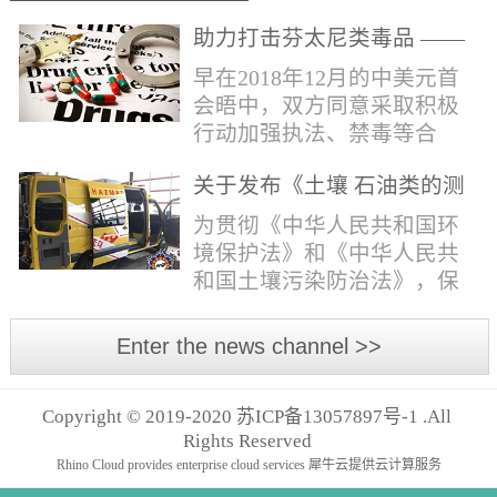
助力打击芬太尼类毒品 ——
布鲁克提供快速检测解决方
早在2018年12月的中美元首
案
会晤中，双方同意采取积极
行动加强执法、禁毒等合
作，包括对芬太尼类物质的
关于发布《土壤 石油类的测
管控。2019年4月，我国宣布
定 红外分光光度法》等五项
正式将“芬太尼类物质”按类
为贯彻《中华人民共和国环
国家环境保护标准的公告
纳入毒品管制范畴。日前禁
境保护法》和《中华人民共
毒委与公安部再次发声严管
和国土壤污染防治法》，保
芬太尼。* 部分文字摘自网
护生态环境，保障人体健
络报道。布鲁克将全力以
康，规范生态环境监测工
Enter the news channel >>
赴，助力打击芬太尼类毒
作，现批准《土壤 石油类的
品，为您提供快速检测解决
测定 红外分光光度法》等五
方案！针对芬太尼类毒品的
Copyright © 2019-2020 苏ICP备13057897号-1 .All
项标准为国家环境保护标
快速分析，布鲁克推出红外
Rights Reserved
准，并予发布。标准名称、
快速鉴定解决方案。包含
Rhino Cloud provides enterprise cloud services
犀牛云提供云计算服务
编号如下。一、《土壤 石油
ALPHAII红外光...