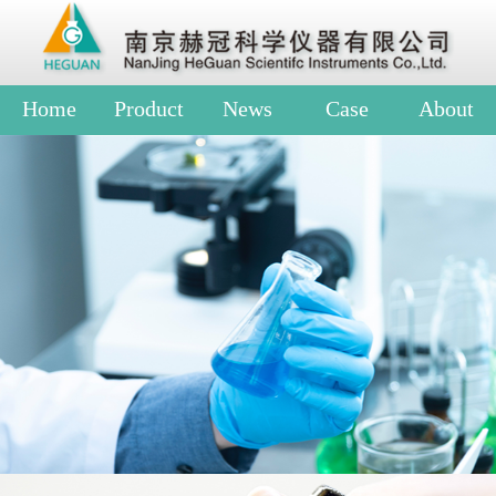
Home
Product
News
Case
About