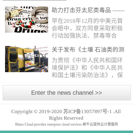
助力打击芬太尼类毒品 ——
布鲁克提供快速检测解决方
早在2018年12月的中美元首
案
会晤中，双方同意采取积极
行动加强执法、禁毒等合
作，包括对芬太尼类物质的
关于发布《土壤 石油类的测
管控。2019年4月，我国宣布
定 红外分光光度法》等五项
正式将“芬太尼类物质”按类
为贯彻《中华人民共和国环
国家环境保护标准的公告
纳入毒品管制范畴。日前禁
境保护法》和《中华人民共
毒委与公安部再次发声严管
和国土壤污染防治法》，保
芬太尼。* 部分文字摘自网
护生态环境，保障人体健
络报道。布鲁克将全力以
康，规范生态环境监测工
Enter the news channel >>
赴，助力打击芬太尼类毒
作，现批准《土壤 石油类的
品，为您提供快速检测解决
测定 红外分光光度法》等五
方案！针对芬太尼类毒品的
Copyright © 2019-2020 苏ICP备13057897号-1 .All
项标准为国家环境保护标
快速分析，布鲁克推出红外
Rights Reserved
准，并予发布。标准名称、
快速鉴定解决方案。包含
Rhino Cloud provides enterprise cloud services
犀牛云提供云计算服务
编号如下。一、《土壤 石油
ALPHAII红外光...