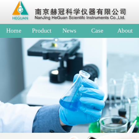
Home
Product
News
Case
About