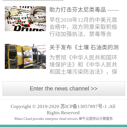
助力打击芬太尼类毒品 ——
布鲁克提供快速检测解决方
早在2018年12月的中美元首
案
会晤中，双方同意采取积极
行动加强执法、禁毒等合
作，包括对芬太尼类物质的
关于发布《土壤 石油类的测
管控。2019年4月，我国宣布
定 红外分光光度法》等五项
正式将“芬太尼类物质”按类
为贯彻《中华人民共和国环
国家环境保护标准的公告
纳入毒品管制范畴。日前禁
境保护法》和《中华人民共
毒委与公安部再次发声严管
和国土壤污染防治法》，保
芬太尼。* 部分文字摘自网
护生态环境，保障人体健
络报道。布鲁克将全力以
康，规范生态环境监测工
Enter the news channel >>
赴，助力打击芬太尼类毒
作，现批准《土壤 石油类的
品，为您提供快速检测解决
测定 红外分光光度法》等五
方案！针对芬太尼类毒品的
Copyright © 2019-2020 苏ICP备13057897号-1 .All
项标准为国家环境保护标
快速分析，布鲁克推出红外
Rights Reserved
准，并予发布。标准名称、
快速鉴定解决方案。包含
Rhino Cloud provides enterprise cloud services
犀牛云提供云计算服务
编号如下。一、《土壤 石油
ALPHAII红外光...