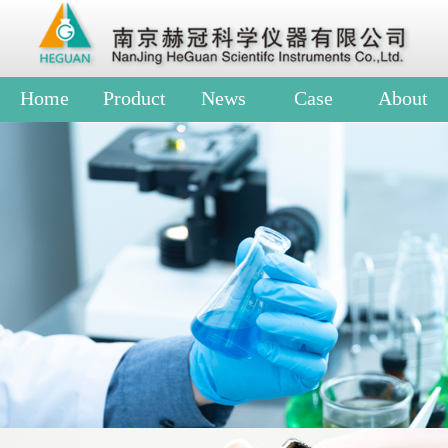
Home
Product
News
Case
About